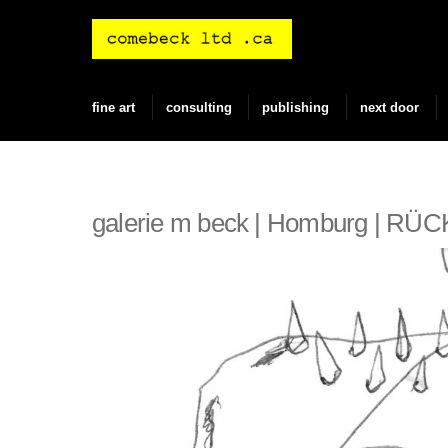
Skip
to
content
fine art
consulting
publishing
next door
galerie m beck | Homburg | R