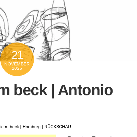
21
NOVEMBER
2025
e m beck | Antonio
rie m beck | Homburg | RÜCKSCHAU