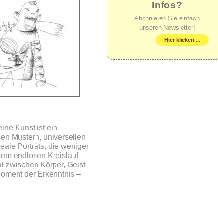
Infos?
Abonnieren Sie einfach
unseren Newsletter!
Hier klicken ...
ine Kunst ist ein
len Mustern, universellen
ale Porträts, die weniger
esem endlosen Kreislauf
l zwischen Körper, Geist
 Moment der Erkenntnis –