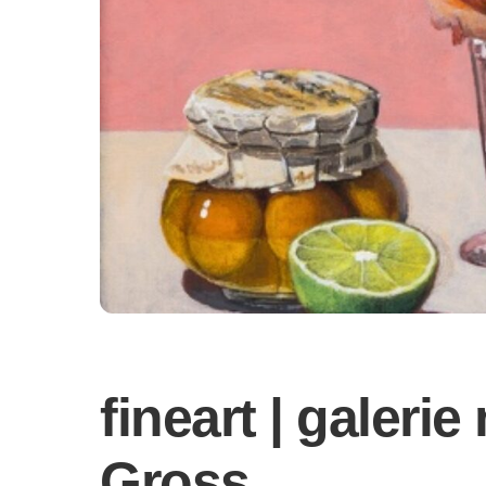
fineart | galeri
Gross