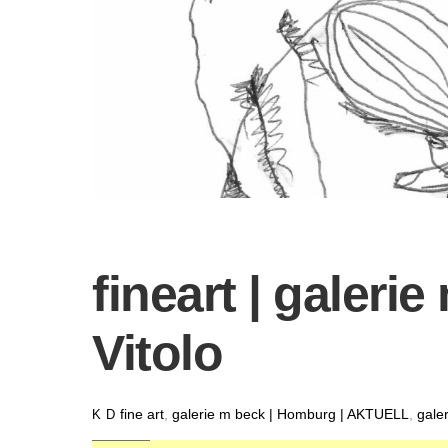
fineart | galeri
Vitolo
fine art
,
galerie m beck | Homburg | AKTUELL
,
gale
K D