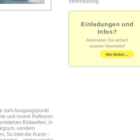
Vereinbarung
Einladungen und
Infos?
Abonnieren Sie einfach
unseren Newsletter!
Hier klicken ...
de zum Ausgangspunkt
ite und innere Reflexion
entstehen Bildwelten, in
algisch, sondern
en. So lotet die Kunst –