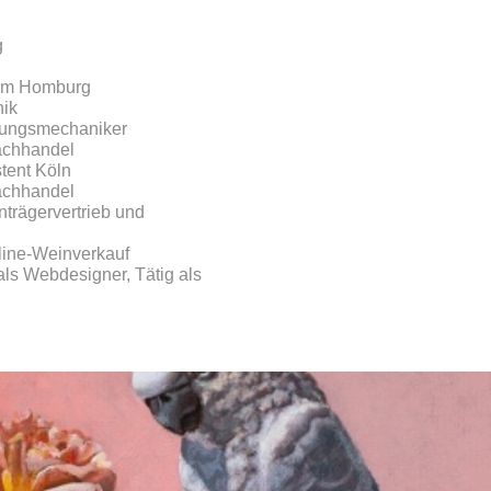
g
ium Homburg
ik
nungsmechaniker
achhandel
tent Köln
achhandel
nträgervertrieb und
line-Weinverkauf
s Webdesigner, Tätig als