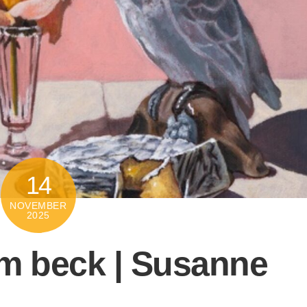
14
NOVEMBER
2025
e m beck | Susanne