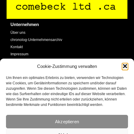
To
Top
Unternehmen
Über uns
chronolog-Unternehmensarchiv
Kontakt
Impressum
Datenschutzerklärung
Cookie-Zustimmung verwalten
Cookie-Richtlinie (EU)
Um Ihnen ein optimales Erlebnis zu bieten, verwenden wir Technologien
Service
Social Media
wie Cookies, um Geräteinformationen zu speichern und/oder darauf
zuzugreifen. Wenn Sie diesen Technologien zustimmen, können wir Daten
SHOP
wie das Surfverhalten oder eindeutige IDs auf dieser Website verarbeiten.
Facebook
Newsletter
Wenn Sie Ihre Zustimmung nicht erteilen oder zurückziehen, können
bestimmte Merkmale und Funktionen beeinträchtigt werden.
Kalender
YouTube
Kunstkonto
Akzeptieren
Instagram
E-Mail