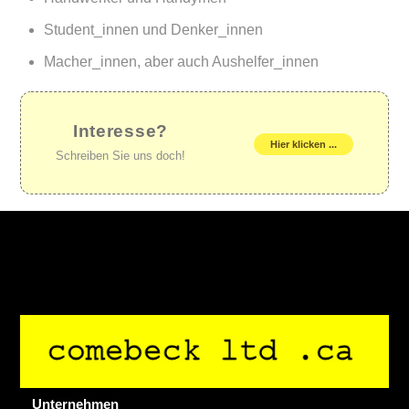
Student_innen und Denker_innen
Macher_innen, aber auch Aushelfer_innen
Interesse?
Hier klicken ...
Schreiben Sie uns doch!
Back
To
Top
Unternehmen