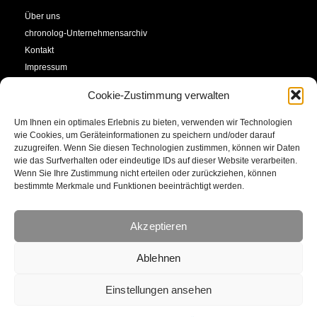
Über uns
chronolog-Unternehmensarchiv
Kontakt
Impressum
Datenschutzerklärung
Cookie-Zustimmung verwalten
Cookie-Richtlinie (EU)
Um Ihnen ein optimales Erlebnis zu bieten, verwenden wir Technologien
Service
Social Media
wie Cookies, um Geräteinformationen zu speichern und/oder darauf
zuzugreifen. Wenn Sie diesen Technologien zustimmen, können wir Daten
SHOP
wie das Surfverhalten oder eindeutige IDs auf dieser Website verarbeiten.
Facebook
Newsletter
Wenn Sie Ihre Zustimmung nicht erteilen oder zurückziehen, können
bestimmte Merkmale und Funktionen beeinträchtigt werden.
Kalender
YouTube
Kunstkonto
Akzeptieren
Instagram
E-Mail
Ablehnen
Einstellungen ansehen
466304
comebeck ltd .ca | © 2022