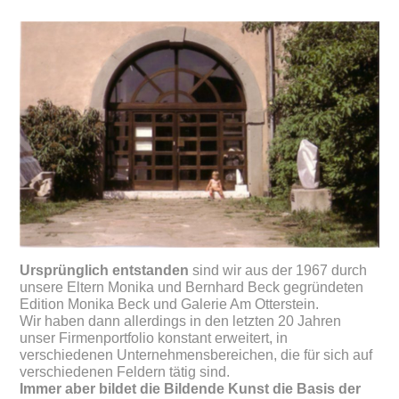
Ursprünglich entstanden
sind wir aus der 1967 durch
unsere Eltern Monika und Bernhard Beck gegründeten
Edition Monika Beck und Galerie Am Otterstein.
Wir haben dann allerdings in den letzten 20 Jahren
unser Firmenportfolio konstant erweitert, in
verschiedenen Unternehmensbereichen, die für sich auf
verschiedenen Feldern tätig sind.
Immer aber bildet die Bildende Kunst die Basis der