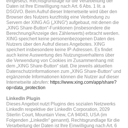
eingesetzt. Rechtsgrundlage für die Verarbeitung der
Daten ist Ihre Einwilligung nach Art. 6 Abs. 1 lit. a
DSGVO. Beim Aufruf dieser Internetseite wird über den
Browser des Nutzers kurzfristig eine Verbindung zu
Servern der XING AG („XING“) aufgebaut, mit denen die
„XING Share-Button“-Funktionen (insbesondere die
Berechnung/Anzeige des Zählerwerts) erbracht werden.
XING speichert keine personenbezogenen Daten des
Nutzers über den Aufruf dieses Angebotes. XING
speichert insbesondere keine IP-Adressen. Es findet
auch keine Auswertung des Nutzungsverhaltens über
die Verwendung von Cookies im Zusammenhang mit
dem „XING Share-Button“ statt. Die jeweils aktuellen
Datenschutzinformationen zum „XING Share-Button“ und
ergänzende Informationen können die Nutzer auf dieser
Internetseite abrufen:
https://www.xing.com/app/share?
op=data_protection
Linkedln Plugin
Dieses Angebot nutzt Plugins des sozialen Netzwerks
LinkedIn respektive der LinkedIn Corporation, 2029
Stierlin Court, Mountain View, CA 94043, USA (im
Folgenden „LinkedIn“ genannt). Rechtsgrundlage für die
Verarbeitung der Daten ist Ihre Einwilligung nach Art. 6