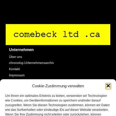
Back
To
Top
Unternehmen
Über uns
chronolog-Unternehmensarchiv
Kontakt
Impressum
Datenschutzerklärung
Cookie-Zustimmung verwalten
Cookie-Richtlinie (EU)
Um Ihnen ein optimales Erlebnis zu bieten, verwenden wir Technologien
Service
Social Media
wie Cookies, um Geräteinformationen zu speichern und/oder darauf
zuzugreifen. Wenn Sie diesen Technologien zustimmen, können wir Daten
SHOP
wie das Surfverhalten oder eindeutige IDs auf dieser Website verarbeiten.
Facebook
Newsletter
Wenn Sie Ihre Zustimmung nicht erteilen oder zurückziehen, können