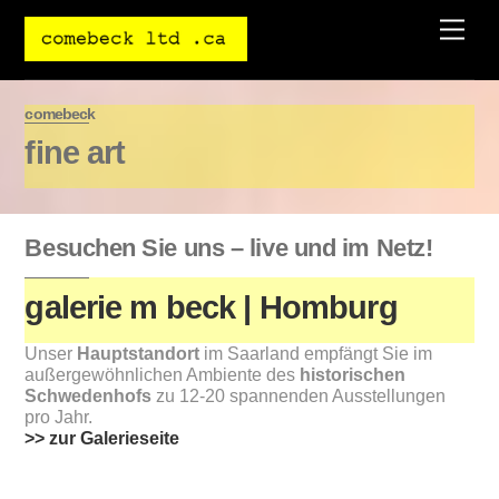
Skip
Men
to
content
comebeck
fine art
Besuchen Sie uns – live und im Netz!
galerie m beck | Homburg
Unser
Hauptstandort
im Saarland empfängt Sie im
außergewöhnlichen Ambiente des
historischen
Schwedenhofs
zu 12-20 spannenden Ausstellungen
pro Jahr.
>> zur Galerieseite