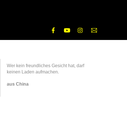
Facebook
YouTube
Instagram
E-
Mail
Wer kein freundliches Gesicht hat, darf
keinen Laden aufmachen.
aus China