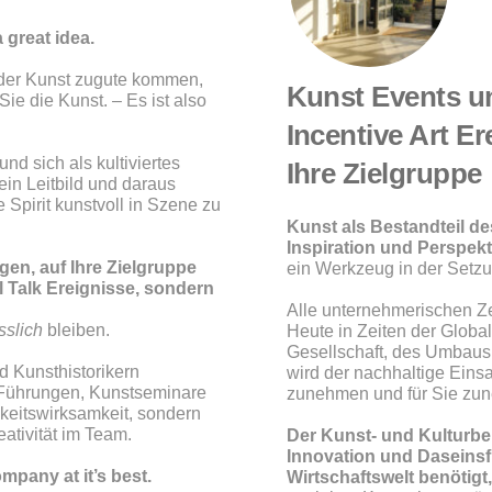
 great idea.
 der Kunst zugute kommen,
Kunst Events u
ie die Kunst. – Es ist also
Incentive Art E
nd sich als kultiviertes
Ihre Zielgruppe
ein Leitbild und daraus
Spirit kunstvoll in Szene zu
Kunst als Bestandteil de
Inspiration und Perspekt
gen, auf Ihre Zielgruppe
ein Werkzeug in der Setzu
l Talk Ereignisse, sondern
Alle unternehmerischen Z
sslich
bleiben.
Heute in Zeiten der Global
Gesellschaft, des Umbaus 
d Kunsthistorikern
wird der nachhaltige Ein
d Führungen, Kunstseminare
zunehmen und für Sie zun
hkeitswirksamkeit, sondern
ativität im Team.
Der Kunst- und Kulturbere
Innovation und Daseinsf
mpany at it’s best.
Wirtschaftswelt benötigt