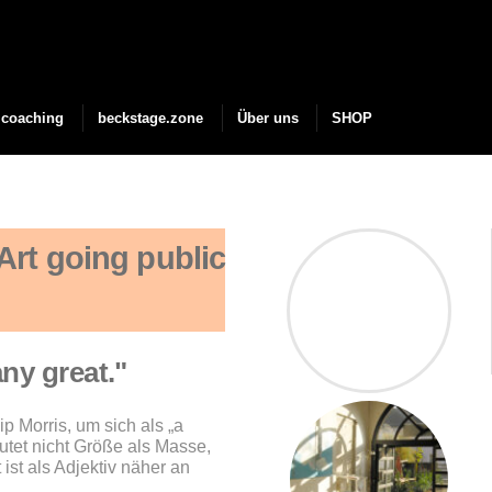
coaching
beckstage.zone
Über uns
SHOP
rt going public
ny great."
p Morris, um sich als „a
tet nicht Größe als Masse,
ist als Adjektiv näher an