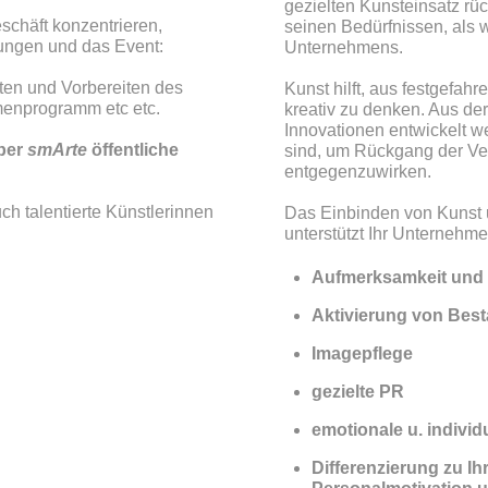
gezielten Kunsteinsatz rüc
eschäft konzentrieren,
seinen Bedürfnissen, als w
ungen und das Event:
Unternehmens.
ten und Vorbereiten des
Kunst hilft, aus festgefa
menprogramm etc etc.
kreativ zu denken. Aus d
Innovationen entwickelt w
aber
smArte
öffentliche
sind, um Rückgang der Ver
entgegenzuwirken.
ch talentierte Künstlerinnen
Das Einbinden von Kunst u
unterstützt Ihr Unternehme
Aufmerksamkeit und 
Aktivierung von Be
Imagepflege
gezielte PR
emotionale u. indivi
Differenzierung zu I