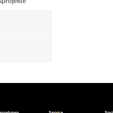
sprojekte
Back
ernehmen
Service
Soci