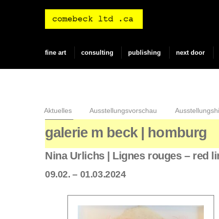
Skip
to
content
fine art
consulting
publishing
next door
Aktuelles
Ausstellungsvorschau
Ausstellungshi
galerie m beck | homburg
Nina Urlichs | Lignes rouges – red l
09.02. – 01.03.2024