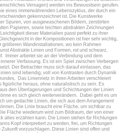
menschliches Versagen) werden ins Bewusstsein gerufen.
phie eines immerwährenden Lebenszyklus, der durch ein
erschwinden gekennzeichnet ist. Die Kunstwerke
ter Spuren, von ausgewaschenen Bildern, zerstörten
lten Papieren, sowie leichten abstrakten Zeichnungen
eichtigkeit dieser Materialien passt perfekt zu ihrer
leichgewicht in der Kompositionen ist hier sehr wichtig,
er größeren Wandinstallationen, wo kein Rahmen
 Kunst Abstrakte Linien und Formen, rot und schwarz,
uf. Immer arbeitet sie an der Verbindung und dem
innerer Verfassung. Es ist ein Spiel zwischen Verbergen
etzt. Der Betrachter muss sich darauf einlassen, das
inien sind lebendig, voll von Kontrasten durch Dynamik
undes. Das Liniennetz in ihren Arbeiten verschleiert
s figürliche heraus, ohne naturalistisch zu sein. Es
st aus den Überlagerungen und Schichtungen der Linien
 könne es sich gleich weiterverändern. Dabei geht es um
auch um gedachte Linien, die sich aus dem Arrangement
önnen. Die Linie braucht eine Fläche, um sichtbar zu
Die Fläche wiederum wird zum Bildraum, der von einer
ick alles erzählen kann. Die Linien stehen für Richtungen
anns Kopf interpretiert zu werden, frei, um Richtungen
e Zukunft vorzuschlagen. Diese Linien sind offen und