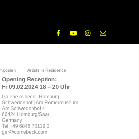
Facebook
YouTube
Instagram
E-
Mail
mposien
Artists in Residence
Opening Reception:
Fr 09.02.2024 18 – 20 Uhr
Galerie m beck | Homburg
Schwedenhof | Am Römermuseum
Am Schwedenhof 4
66424 Homburg/Saar
Germany
Tel +49 6848 70119 0
ger@comebeck.com