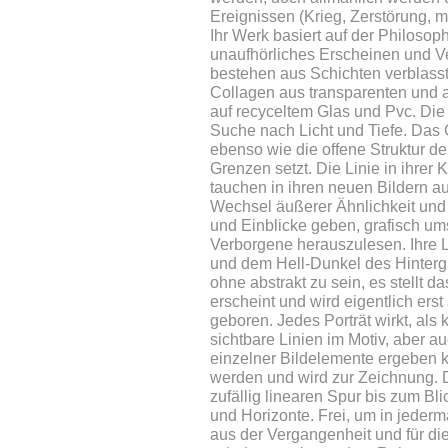
Ereignissen (Krieg, Zerstörung, 
Ihr Werk basiert auf der Philoso
unaufhörliches Erscheinen und V
bestehen aus Schichten verblass
Collagen aus transparenten und a
auf recyceltem Glas und Pvc. Die L
Suche nach Licht und Tiefe. Das G
ebenso wie die offene Struktur d
Grenzen setzt. Die Linie in ihrer
tauchen in ihren neuen Bildern a
Wechsel äußerer Ähnlichkeit und 
und Einblicke geben, grafisch ums
Verborgene herauszulesen. Ihre L
und dem Hell-Dunkel des Hintergr
ohne abstrakt zu sein, es stellt da
erscheint und wird eigentlich er
geboren. Jedes Porträt wirkt, als
sichtbare Linien im Motiv, aber 
einzelner Bildelemente ergeben k
werden und wird zur Zeichnung. 
zufällig linearen Spur bis zum Bl
und Horizonte. Frei, um in jederm
aus der Vergangenheit und für di