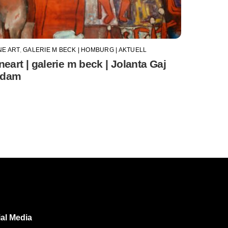
NE ART
,
GALERIE M BECK | HOMBURG | AKTUELL
ineart | galerie m beck | Jolanta Gaj
dam
al Media