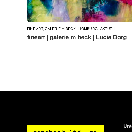
FINE ART
,
GALERIE M BECK | HOMBURG | AKTUELL
fineart | galerie m beck | Lucia Borg
Unt