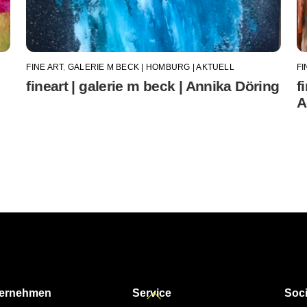
FINE ART
,
GALERIE M BECK | HOMBURG | AKTUELL
FI
fineart | galerie m beck | Annika Döring
f
A
Back
ernehmen
Service
Soci
To