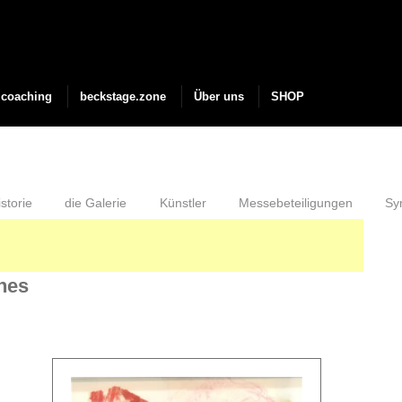
coaching
beckstage.zone
Über uns
SHOP
storie
die Galerie
Künstler
Messebeteiligungen
Sy
ines