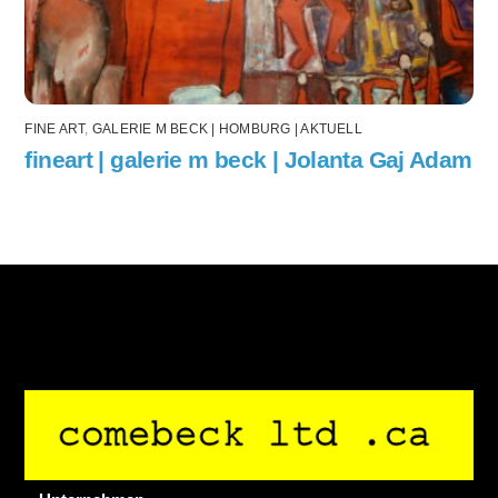
FINE ART
,
GALERIE M BECK | HOMBURG | AKTUELL
fineart | galerie m beck | Jolanta Gaj Adam
Back
To
Top