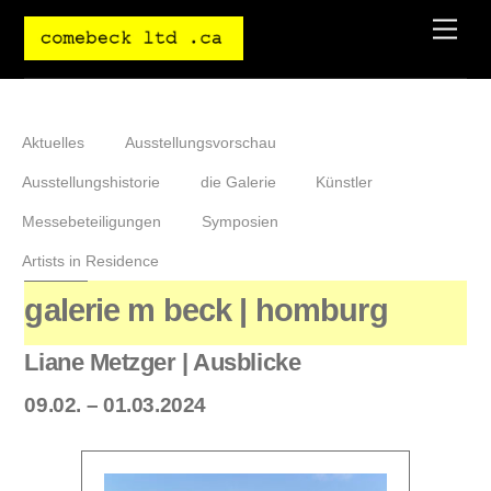
Skip
Men
to
content
Aktuelles
Ausstellungsvorschau
Ausstellungshistorie
die Galerie
Künstler
Messebeteiligungen
Symposien
Artists in Residence
galerie m beck | homburg
Liane Metzger | Ausblicke
09.02. – 01.03.2024