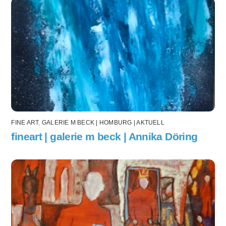
FINE ART
,
GALERIE M BECK | HOMBURG | AKTUELL
fineart | galerie m beck | Annika Döring