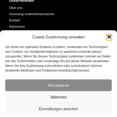
Unternehmen
Über uns
chronolog-Unternehmensarchiv
Kontakt
Impressum
Datenschutzerklärung
Cookie-Zustimmung verwalten
Cookie-Richtlinie (EU)
Um Ihnen ein optimales Erlebnis zu bieten, verwenden wir Technologien
Service
Social Media
wie Cookies, um Geräteinformationen zu speichern und/oder darauf
zuzugreifen. Wenn Sie diesen Technologien zustimmen, können wir Daten
SHOP
wie das Surfverhalten oder eindeutige IDs auf dieser Website verarbeiten.
Facebook
Newsletter
Wenn Sie Ihre Zustimmung nicht erteilen oder zurückziehen, können
bestimmte Merkmale und Funktionen beeinträchtigt werden.
Kalender
YouTube
Kunstkonto
Akzeptieren
Instagram
E-Mail
Ablehnen
Einstellungen ansehen
466643
comebeck ltd .ca | © 2022