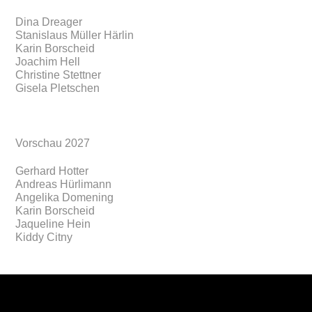
Dina Dreager
Stanislaus Müller Härlin
Karin Borscheid
Joachim Hell
Christine Stettner
Gisela Pletschen
Vorschau 2027
Gerhard Hotter
Andreas Hürlimann
Angelika Domening
Karin Borscheid
Jaqueline Hein
Kiddy Citny