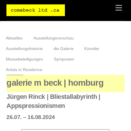
Skip
Men
to
content
Aktuelles
Ausstellungsvorschau
Ausstellungshistorie
die Galerie
Künstler
Messebeteiligungen
Symposien
Artists in Residence
galerie m beck | homburg
Jürgen Rinck | Bliestallabyrinth |
Appspressionismen
26.07. – 16.08.2024