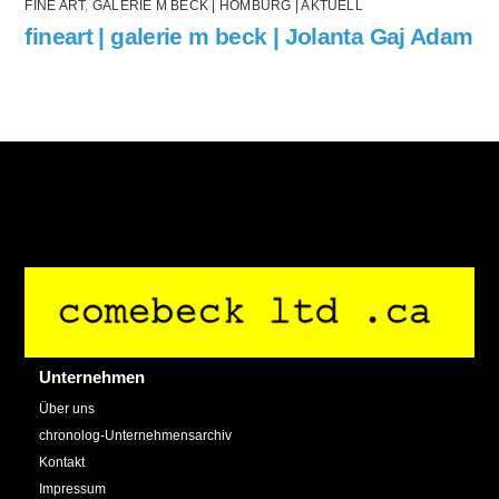
FINE ART
,
GALERIE M BECK | HOMBURG | AKTUELL
fineart | galerie m beck | Jolanta Gaj Adam
Back
To
Top
Unternehmen
Über uns
chronolog-Unternehmensarchiv
Kontakt
Impressum