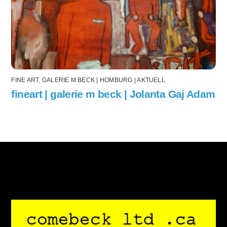
FINE ART
,
GALERIE M BECK | HOMBURG | AKTUELL
fineart | galerie m beck | Jolanta Gaj Adam
Back
To
Top