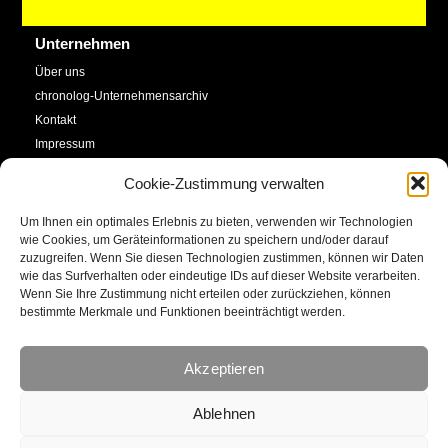
Unternehmen
Über uns
chronolog-Unternehmensarchiv
Kontakt
Impressum
Datenschutzerklärung
Cookie-Zustimmung verwalten
Cookie-Richtlinie (EU)
Um Ihnen ein optimales Erlebnis zu bieten, verwenden wir Technologien
Service
Social Media
wie Cookies, um Geräteinformationen zu speichern und/oder darauf
zuzugreifen. Wenn Sie diesen Technologien zustimmen, können wir Daten
SHOP
wie das Surfverhalten oder eindeutige IDs auf dieser Website verarbeiten.
Facebook
Newsletter
Wenn Sie Ihre Zustimmung nicht erteilen oder zurückziehen, können
bestimmte Merkmale und Funktionen beeinträchtigt werden.
Kalender
YouTube
Kunstkonto
Akzeptieren
Instagram
E-Mail
Ablehnen