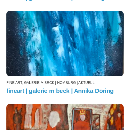
FINE ART
,
GALERIE M BECK | HOMBURG | AKTUELL
fineart | galerie m beck | Annika Döring