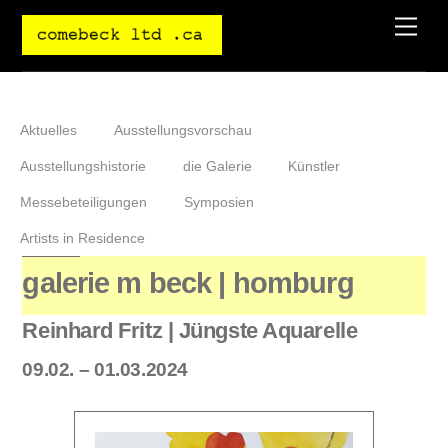
Skip
Men
to
content
Aktuelles
Ausstellungsvorschau
Ausstellungshistorie
die Galerie
Künstler
Messebeteiligungen
Symposien
Artists in Residence
galerie m beck | homburg
Reinhard Fritz | Jüngste Aquarelle
09.02. – 01.03.2024