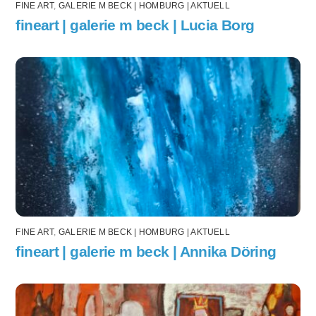
FINE ART
,
GALERIE M BECK | HOMBURG | AKTUELL
fineart | galerie m beck | Lucia Borg
FINE ART
,
GALERIE M BECK | HOMBURG | AKTUELL
fineart | galerie m beck | Annika Döring