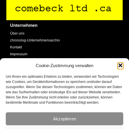
To
Top
Unternehmen
Über uns
chronolog-Unternehmensarchiv
Kontakt
Impressum
Datenschutzerklärung
Cookie-Zustimmung verwalten
Cookie-Richtlinie (EU)
Um Ihnen ein optimales Erlebnis zu bieten, verwenden wir Technologien
Service
Social Media
wie Cookies, um Geräteinformationen zu speichern und/oder darauf
zuzugreifen. Wenn Sie diesen Technologien zustimmen, können wir Daten
SHOP
wie das Surfverhalten oder eindeutige IDs auf dieser Website verarbeiten.
Facebook
Newsletter
Wenn Sie Ihre Zustimmung nicht erteilen oder zurückziehen, können
bestimmte Merkmale und Funktionen beeinträchtigt werden.
Kalender
YouTube
Kunstkonto
Akzeptieren
Instagram
E-Mail