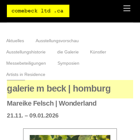
Skip
Men
to
content
Aktuelles
Ausstellungsvorschau
Ausstellungshistorie
die Galerie
Künstler
Messebeteiligungen
Symposien
Artists in Residence
galerie m beck | homburg
Mareike Felsch | Wonderland
21.11. – 09.01.2026