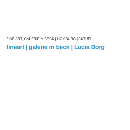
FINE ART
,
GALERIE M BECK | HOMBURG | AKTUELL
fineart | galerie m beck | Lucia Borg