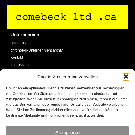
Back
To
Top
Unternehmen
Über uns
chronolog-Unternehmensarchiv
Kontakt
Impressum
Datenschutzerklärung
Cookie-Zustimmung verwalten
Cookie-Richtlinie (EU)
Um Ihnen ein optimales Erlebnis zu bieten, verwenden wir Technologien
Service
Social Media
wie Cookies, um Geräteinformationen zu speichern und/oder darauf
zuzugreifen. Wenn Sie diesen Technologien zustimmen, können wir Daten
SHOP
wie das Surfverhalten oder eindeutige IDs auf dieser Website verarbeiten.
Facebook
Newsletter
Wenn Sie Ihre Zustimmung nicht erteilen oder zurückziehen, können
bestimmte Merkmale und Funktionen beeinträchtigt werden.
Kalender
YouTube
Kunstkonto
Akzeptieren