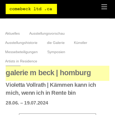
Skip
Men
to
content
Aktuelles
Ausstellungsvorschau
Ausstellungshistorie
die Galerie
Künstler
Messebeteiligungen
Symposien
Artists in Residence
galerie m beck | homburg
Violetta Vollrath |
Kämmen kann ich
mich, wenn ich in Rente bin
28.06. – 19.07.2024