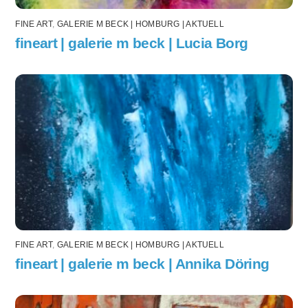
FINE ART
,
GALERIE M BECK | HOMBURG | AKTUELL
fineart | galerie m beck | Lucia Borg
FINE ART
,
GALERIE M BECK | HOMBURG | AKTUELL
fineart | galerie m beck | Annika Döring