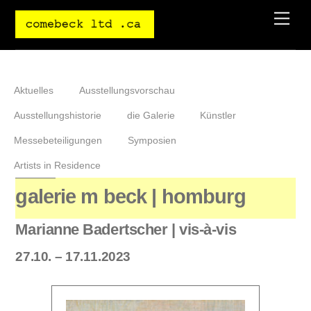
Skip
Men
to
content
Aktuelles
Ausstellungsvorschau
Ausstellungshistorie
die Galerie
Künstler
Messebeteiligungen
Symposien
Artists in Residence
galerie m beck | homburg
Marianne Badertscher | vis-à-vis
27.10. – 17.11.2023