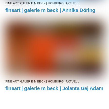
FINE ART
,
GALERIE M BECK | HOMBURG | AKTUELL
fineart | galerie m beck | Annika Döring
FINE ART
,
GALERIE M BECK | HOMBURG | AKTUELL
fineart | galerie m beck | Jolanta Gaj Adam