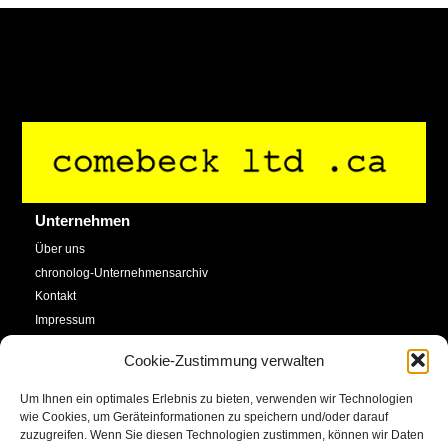
Back
To
Top
Unternehmen
Über uns
chronolog-Unternehmensarchiv
Kontakt
Impressum
Datenschutzerklärung
Cookie-Zustimmung verwalten
Cookie-Richtlinie (EU)
Um Ihnen ein optimales Erlebnis zu bieten, verwenden wir Technologien
Service
Social Media
wie Cookies, um Geräteinformationen zu speichern und/oder darauf
zuzugreifen. Wenn Sie diesen Technologien zustimmen, können wir Daten
SHOP