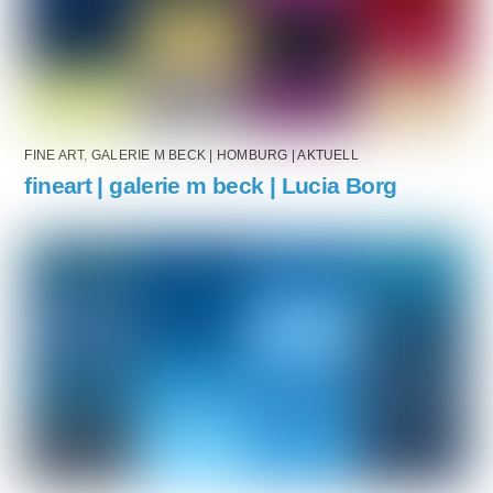
FINE ART
,
GALERIE M BECK | HOMBURG | AKTUELL
fineart | galerie m beck | Lucia Borg