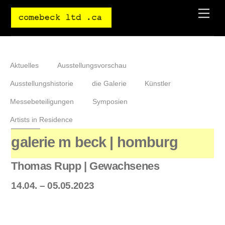
Skip
Men
to
content
Aktuelles
Ausstellungsvorschau
Ausstellungshistorie
die Galerie
Künstler
Messebeteiligungen
Symposien
Artists in Residence
galerie m beck | homburg
Thomas Rupp | Gewachsenes
14.04. – 05.05.2023