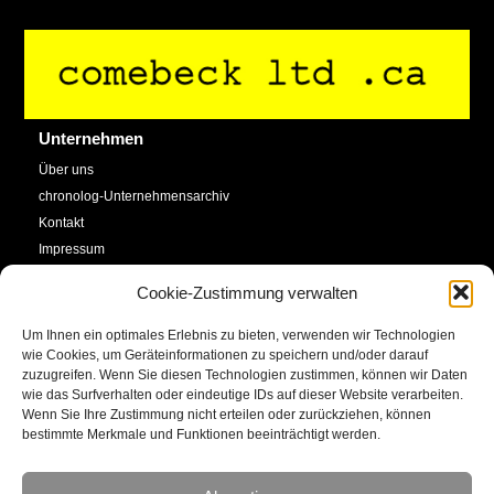
Back
To
Top
Unternehmen
Über uns
chronolog-Unternehmensarchiv
Kontakt
Impressum
Datenschutzerklärung
Cookie-Zustimmung verwalten
Cookie-Richtlinie (EU)
Um Ihnen ein optimales Erlebnis zu bieten, verwenden wir Technologien
Service
Social Media
wie Cookies, um Geräteinformationen zu speichern und/oder darauf
zuzugreifen. Wenn Sie diesen Technologien zustimmen, können wir Daten
SHOP
wie das Surfverhalten oder eindeutige IDs auf dieser Website verarbeiten.
Facebook
Newsletter
Wenn Sie Ihre Zustimmung nicht erteilen oder zurückziehen, können
bestimmte Merkmale und Funktionen beeinträchtigt werden.
Kalender
YouTube
Kunstkonto