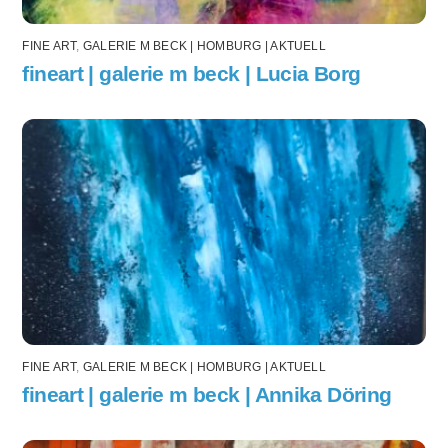
FINE ART
,
GALERIE M BECK | HOMBURG | AKTUELL
fineart | galerie m beck | Lucia Borg
FINE ART
,
GALERIE M BECK | HOMBURG | AKTUELL
fineart | galerie m beck | Annika Döring