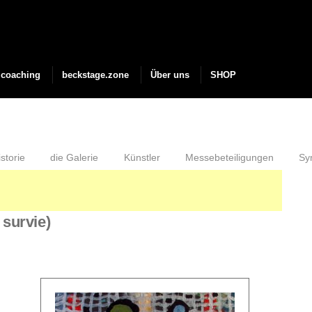
coaching
beckstage.zone
Über uns
SHOP
storie
die Galerie
Künstler
Messebeteiligungen
Sy
survie)