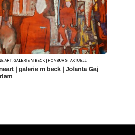
NE ART
,
GALERIE M BECK | HOMBURG | AKTUELL
ineart | galerie m beck | Jolanta Gaj
dam