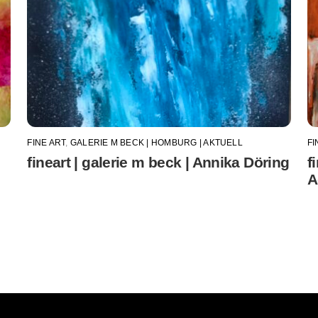
FINE ART
,
GALERIE M BECK | HOMBURG | AKTUELL
FI
fineart | galerie m beck | Annika Döring
f
A