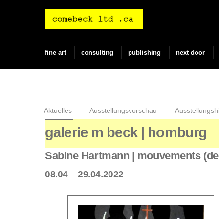
Skip
to
content
fine art
consulting
publishing
next door
Aktuelles
Ausstellungsvorschau
Ausstellungshi
galerie m beck | homburg
Sabine Hartmann | mouvements (de 
08.04 – 29.04.2022