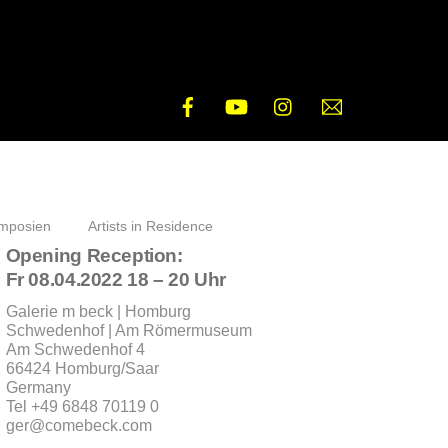
Facebook
YouTube
Instagram
E-
Mail
mposien
Artists in Residence
Opening Reception:
Fr 08.04.2022 18 – 20 Uhr
Galerie m beck | Homburg
Schwedenhof | Am Römermuseum
Am Schwedenhof 4
66424 Homburg/Saar
Germany
Tel +49 6848 70119 0
ger@comebeck.com