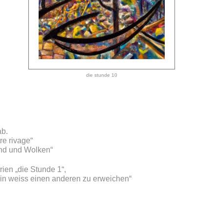
die stunde 10
ab.
re rivage“
ind und Wolken“
ien „die Stunde 1“,
Stein weiss einen anderen zu erweichen“