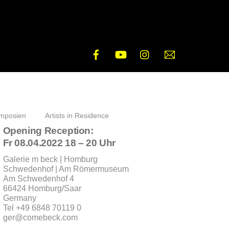
Facebook
YouTube
Instagram
E-
Mail
mposien
Artists in Residence
Opening Reception:
Fr 08.04.2022 18 – 20 Uhr
Galerie m beck | Homburg
Schwedenhof | Am Römermuseum
Am Schwedenhof 4
66424 Homburg/Saar
Germany
Tel +49 6848 70119 0
ger@comebeck.com