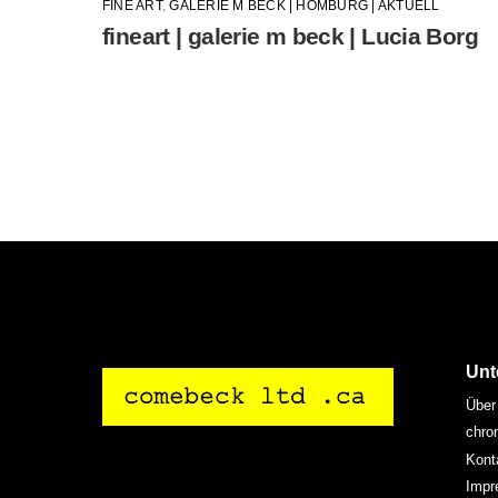
FINE ART
,
GALERIE M BECK | HOMBURG | AKTUELL
fineart | galerie m beck | Lucia Borg
Unt
Über
chro
Kont
Impr