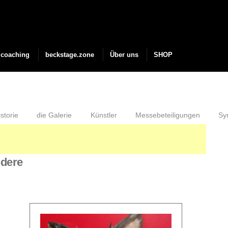
coaching
beckstage.zone
Über uns
SHOP
storie
die Galerie
Künstler
Messebeteiligungen
Sy
ndere