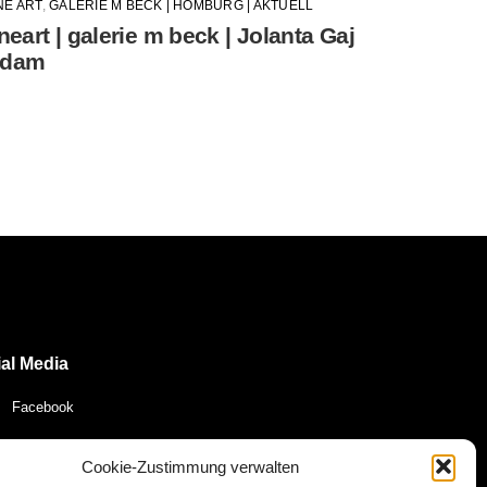
NE ART
,
GALERIE M BECK | HOMBURG | AKTUELL
ineart | galerie m beck | Jolanta Gaj
dam
al Media
Facebook
YouTube
Cookie-Zustimmung verwalten