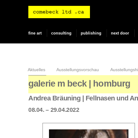
Skip
to
content
fine art
consulting
publishing
next door
Aktuelles
Ausstellungsvorschau
Ausstellungshi
galerie m beck | homburg
Andrea Bräuning | Fellnasen und A
08.04. – 29.04.2022