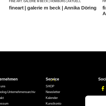
FINE ART
,
GALERIE M BECK | HOMBURG | AKTUELL
FI
fineart | galerie m beck | Annika Döring
f
A
Back
ernehmen
Service
Soci
To
 uns
SHOP
Top
nolog-Unternehmensarchiv
Newsletter
akt
Kalender
essum
Kunstkonto