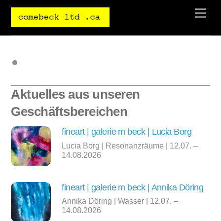
Skip
Men
to
content
Aktuelles aus unseren
Geschäftsbereichen
fineart | galerie m beck | Lucia Borg
Lucia Borg | Resonanzräume | 12.07. –
14.08.2026
fineart | galerie m beck | Annika Döring
Annika Döring | Wasser | 12.07. –
14.08.2026