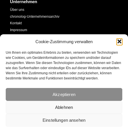
Unternehmen
Über uns
chronolog-Unternehmensarchiv
Kontakt
Impressum
Datenschutzerklärung
Cookie-Zustimmung verwalten
Cookie-Richtlinie (EU)
Um Ihnen ein optimales Erlebnis zu bieten, verwenden wir Technologien
Service
Social Media
wie Cookies, um Geräteinformationen zu speichern und/oder darauf
zuzugreifen. Wenn Sie diesen Technologien zustimmen, können wir Daten
SHOP
wie das Surfverhalten oder eindeutige IDs auf dieser Website verarbeiten.
Facebook
Newsletter
Wenn Sie Ihre Zustimmung nicht erteilen oder zurückziehen, können
bestimmte Merkmale und Funktionen beeinträchtigt werden.
Kalender
YouTube
Kunstkonto
Akzeptieren
Instagram
E-Mail
Ablehnen
Einstellungen ansehen
466273
comebeck ltd .ca | © 2022