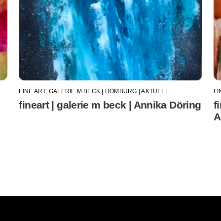
FINE ART
,
GALERIE M BECK | HOMBURG | AKTUELL
FI
fineart | galerie m beck | Annika Döring
f
A