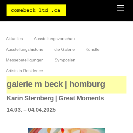
Skip
Men
to
content
Aktuelles
Ausstellungsvorschau
Ausstellungshistorie
die Galerie
Künstler
Messebeteiligungen
Symposien
Artists in Residence
galerie m beck | homburg
Karin Sternberg | Great Moments
14.03. – 04.04.2025