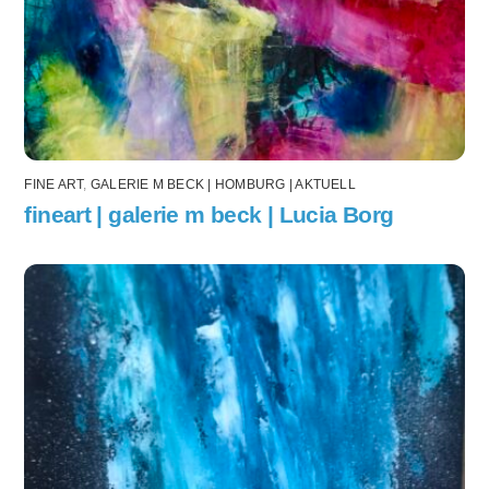
FINE ART
,
GALERIE M BECK | HOMBURG | AKTUELL
fineart | galerie m beck | Lucia Borg