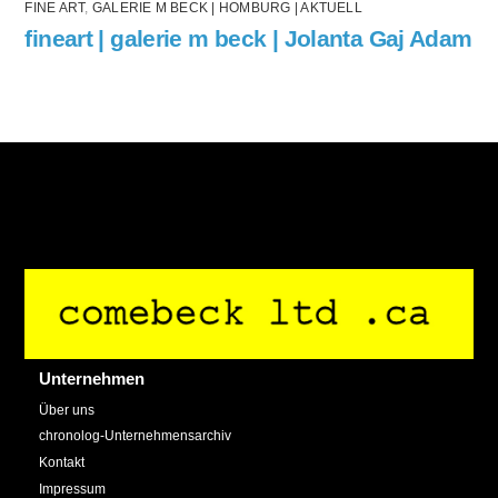
FINE ART
,
GALERIE M BECK | HOMBURG | AKTUELL
fineart | galerie m beck | Jolanta Gaj Adam
Back
To
Top
Unternehmen
Über uns
chronolog-Unternehmensarchiv
Kontakt
Impressum