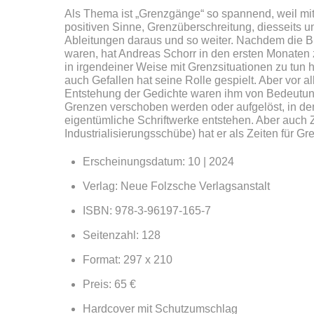
Als Thema ist „Grenzgänge“ so spannend, weil mit
positiven Sinne, Grenzüberschreitung, diesseits u
Ableitungen daraus und so weiter. Nachdem die 
waren, hat Andreas Schorr in den ersten Monaten
in irgendeiner Weise mit Grenzsituationen zu tun h
auch Gefallen hat seine Rolle gespielt. Aber vor a
Entstehung der Gedichte waren ihm von Bedeutung
Grenzen verschoben werden oder aufgelöst, in dene
eigentümliche Schriftwerke entstehen. Aber auch
Industrialisierungsschübe) hat er als Zeiten für G
Erscheinungsdatum: 10 | 2024
Verlag: Neue Folzsche Verlagsanstalt
ISBN: 978-3-96197-165-7
Seitenzahl: 128
Format: 297 x 210
Preis: 65 €
Hardcover mit Schutzumschlag