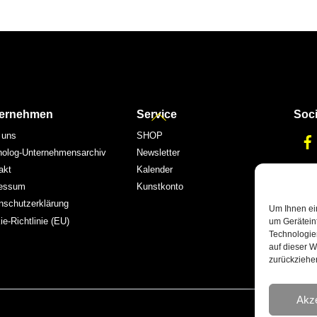
Back
ernehmen
Service
Soci
To
 uns
SHOP
Top
nolog-Unternehmensarchiv
Newsletter
akt
Kalender
essum
Kunstkonto
nschutzerklärung
Um Ihnen ei
e-Richtlinie (EU)
um Gerätein
Technologie
auf dieser W
zurückziehe
Akze