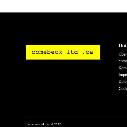
Unt
Über
chro
Kont
Impr
Date
Cooki
comebeck ltd .ca | © 2022