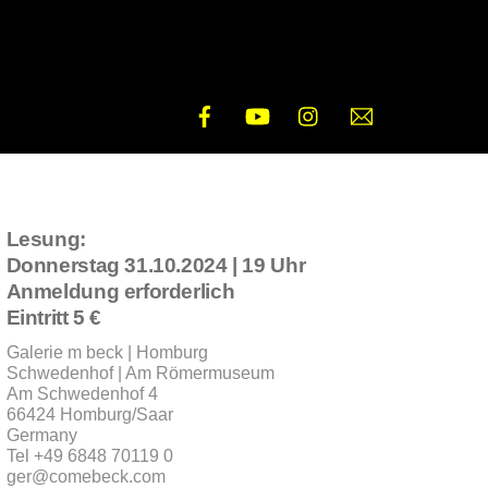
Facebook
YouTube
Instagram
E-
Mail
Lesung:
Donnerstag 31.10.2024 | 19 Uhr
Anmeldung erforderlich
Eintritt 5 €
Galerie m beck | Homburg
Schwedenhof | Am Römermuseum
Am Schwedenhof 4
66424 Homburg/Saar
Germany
Tel +49 6848 70119 0
ger@comebeck.com