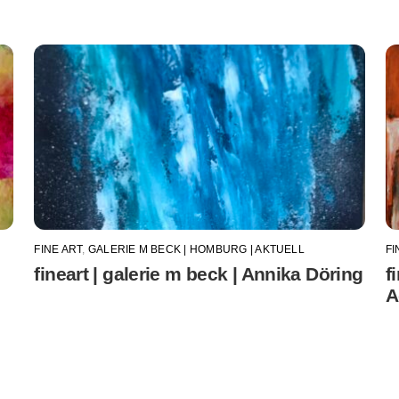
FINE ART
,
GALERIE M BECK | HOMBURG | AKTUELL
FI
fineart | galerie m beck | Annika Döring
f
A