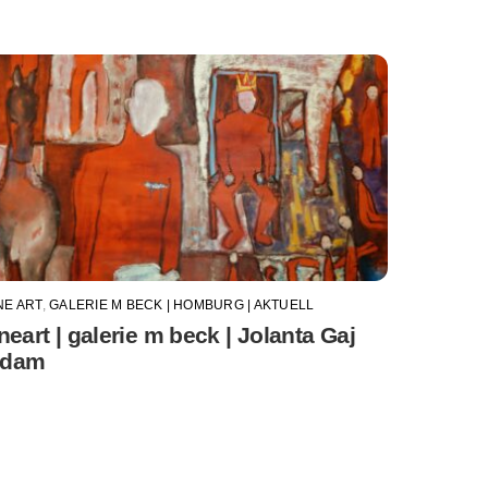
NE ART
,
GALERIE M BECK | HOMBURG | AKTUELL
ineart | galerie m beck | Jolanta Gaj
dam