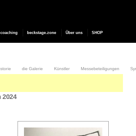
coaching
beckstage.zone
Über uns
SHOP
storie
die Galerie
Künstler
Messebeteiligungen
Sy
n 2024