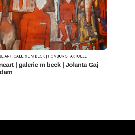
NE ART
,
GALERIE M BECK | HOMBURG | AKTUELL
ineart | galerie m beck | Jolanta Gaj
dam