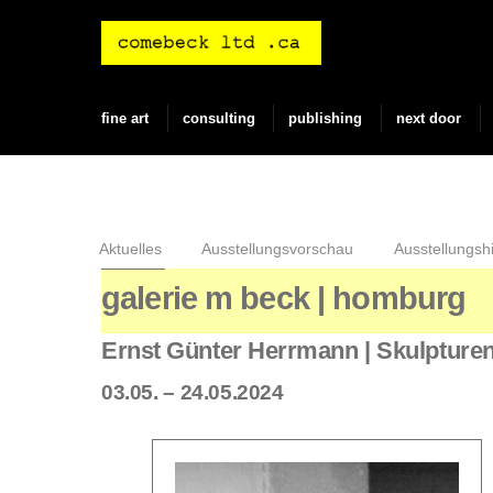
Skip
to
content
fine art
consulting
publishing
next door
Aktuelles
Ausstellungsvorschau
Ausstellungshi
galerie m beck | homburg
Ernst Günter Herrmann | Skulpture
03.05. – 24.05.2024