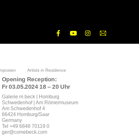
Facebook
YouTube
Instagram
E-
Mail
mposien
Artists in Residence
Opening Reception:
Fr 03.05.2024 18 – 20 Uhr
Galerie m beck | Homburg
Schwedenhof | Am Römermuseum
Am Schwedenhof 4
66424 Homburg/Saar
Germany
Tel +49 6848 70119 0
ger@comebeck.com