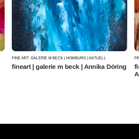
FINE ART
,
GALERIE M BECK | HOMBURG | AKTUELL
FI
fineart | galerie m beck | Annika Döring
f
A