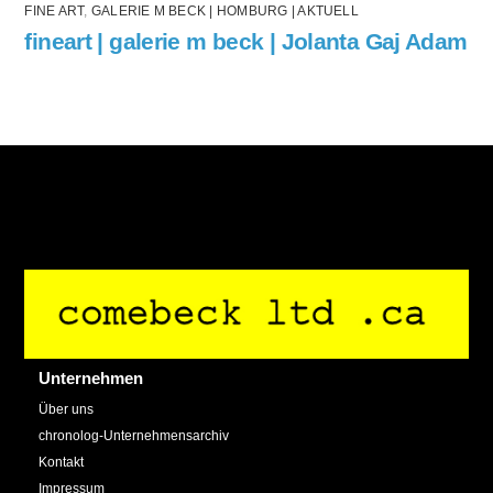
FINE ART
,
GALERIE M BECK | HOMBURG | AKTUELL
fineart | galerie m beck | Jolanta Gaj Adam
Back
To
Top
Unternehmen
Über uns
chronolog-Unternehmensarchiv
Kontakt
Impressum