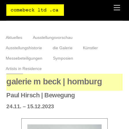
Skip
Men
to
content
Aktuelles
Ausstellungsvorschau
Ausstellungshistorie
die Galerie
Künstler
Messebeteiligungen
Symposien
Artists in Residence
galerie m beck | homburg
Paul Hirsch | Bewegung
24.11. – 15.12.2023