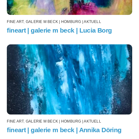
FINE ART
,
GALERIE M BECK | HOMBURG | AKTUELL
fineart | galerie m beck | Lucia Borg
FINE ART
,
GALERIE M BECK | HOMBURG | AKTUELL
fineart | galerie m beck | Annika Döring