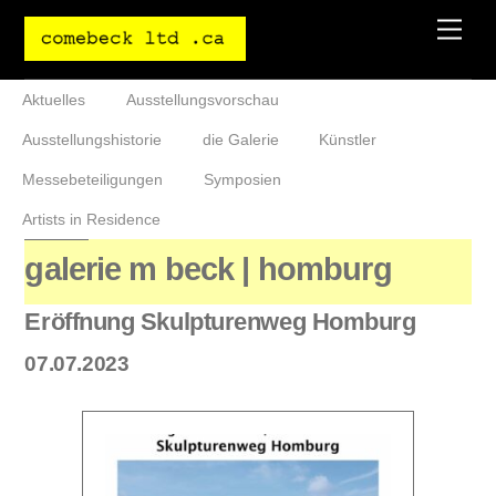
Skip
Men
to
content
Aktuelles
Ausstellungsvorschau
Ausstellungshistorie
die Galerie
Künstler
Messebeteiligungen
Symposien
Artists in Residence
galerie m beck | homburg
Eröffnung Skulpturenweg Homburg
07.07.2023