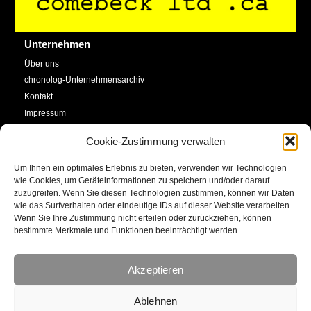
Top
Unternehmen
Über uns
chronolog-Unternehmensarchiv
Kontakt
Impressum
Datenschutzerklärung
Cookie-Zustimmung verwalten
Cookie-Richtlinie (EU)
Um Ihnen ein optimales Erlebnis zu bieten, verwenden wir Technologien
Service
Social Media
wie Cookies, um Geräteinformationen zu speichern und/oder darauf
zuzugreifen. Wenn Sie diesen Technologien zustimmen, können wir Daten
SHOP
wie das Surfverhalten oder eindeutige IDs auf dieser Website verarbeiten.
Facebook
Newsletter
Wenn Sie Ihre Zustimmung nicht erteilen oder zurückziehen, können
bestimmte Merkmale und Funktionen beeinträchtigt werden.
Kalender
YouTube
Kunstkonto
Akzeptieren
Instagram
E-Mail
Ablehnen