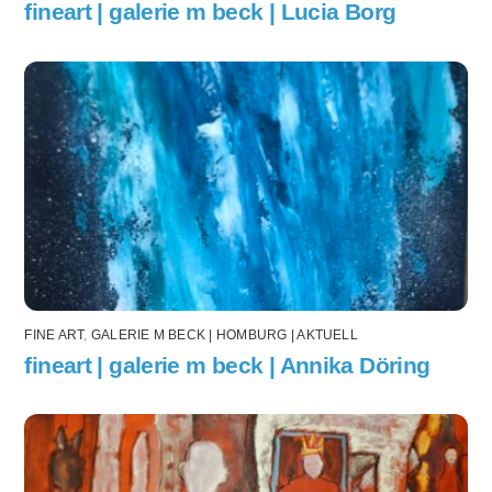
fineart | galerie m beck | Lucia Borg
FINE ART
,
GALERIE M BECK | HOMBURG | AKTUELL
fineart | galerie m beck | Annika Döring