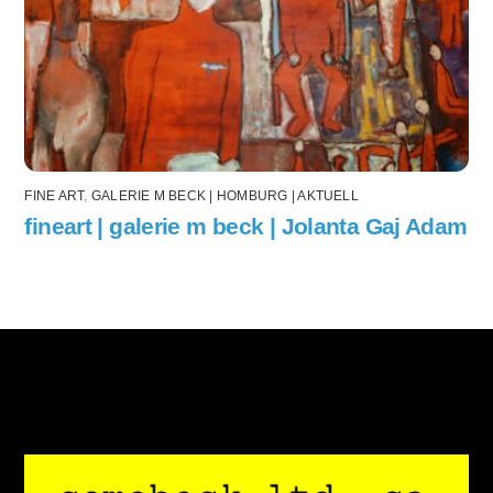
FINE ART
,
GALERIE M BECK | HOMBURG | AKTUELL
fineart | galerie m beck | Jolanta Gaj Adam
Back
To