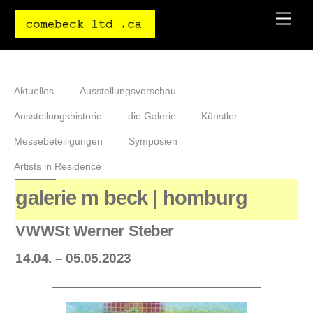
Skip
Men
to
content
Aktuelles
Ausstellungsvorschau
Ausstellungshistorie
die Galerie
Künstler
Messebeteiligungen
Symposien
Artists in Residence
galerie m beck | homburg
VWWSt Werner Steber
14.04. – 05.05.2023