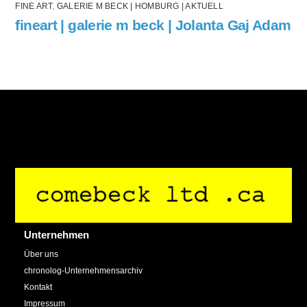
FINE ART
,
GALERIE M BECK | HOMBURG | AKTUELL
fineart | galerie m beck | Jolanta Gaj Adam
Back
To
Top
Unternehmen
Über uns
chronolog-Unternehmensarchiv
Kontakt
Impressum