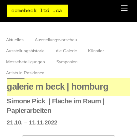
Skip
Men
to
content
Aktuelles
Ausstellungsvorschau
Ausstellungshistorie
die Galerie
Künstler
Messebeteiligungen
Symposien
Artists in Residence
galerie m beck | homburg
Simone Pick | Fläche im Raum |
Papierarbeiten
21.10. – 11.11.2022