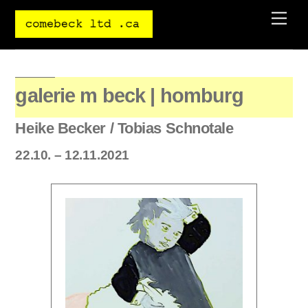
Skip
Men
to
content
galerie m beck | homburg
Heike Becker / Tobias Schnotale
22.10. – 12.11.2021