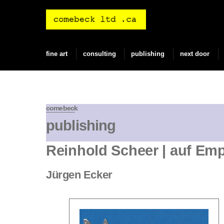
Skip
to
content
fine art
consulting
publishing
next door
comebeck
publishing
Reinhold Scheer | auf Em
Jürgen Ecker