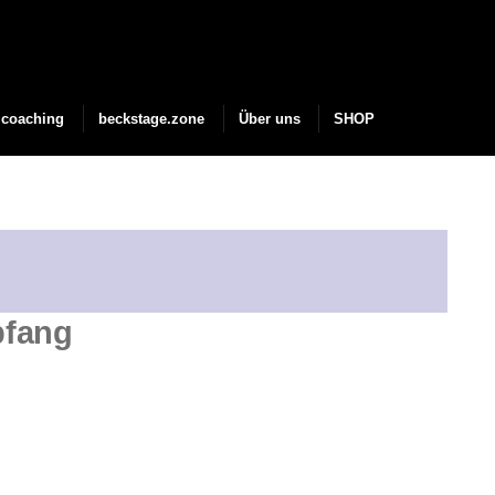
coaching
beckstage.zone
Über uns
SHOP
pfang