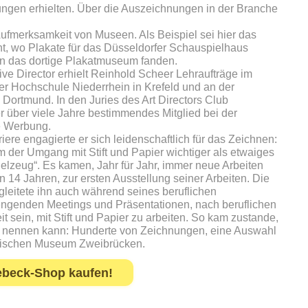
ngen erhielten. Über die Auszeichnungen in der Branche
Aufmerksamkeit von Museen. Als Beispiel sei hier das
 wo Plakate für das Düsseldorfer Schauspielhaus
in das dortige Plakatmuseum fanden.
tive Director erhielt Reinhold Scheer Lehraufträge im
er Hochschule Niederrhein in Krefeld und an der
Dortmund. In den Juries des Art Directors Club
 über viele Jahre bestimmendes Mitglied bei der
ve Werbung.
riere engagierte er sich leidenschaftlich für das Zeichnen:
m der Umgang mit Stift und Papier wichtiger als etwaiges
elzeug“. Es kamen, Jahr für Jahr, immer neue Arbeiten
n 14 Jahren, zur ersten Ausstellung seiner Arbeiten. Die
gleitete ihn auch während seines beruflichen
ngenden Meetings und Präsentationen, nach beruflichen
 sein, mit Stift und Papier zu arbeiten. So kam zustande,
 nennen kann: Hunderte von Zeichnungen, eine Auswahl
ädtischen Museum Zweibrücken.
ebeck-Shop kaufen!