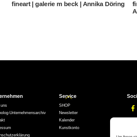
fineart | galerie m beck | Annika Döring
f
A
Back
ernehmen
Service
Soci
To
 uns
SHOP
Top
nolog-Unternehmensarchiv
Newsletter
akt
Kalender
essum
Kunstkonto
nschutzerklärung