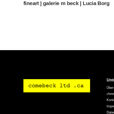
fineart | galerie m beck | Lucia Borg
Unt
Über
chro
Kont
Impr
Date