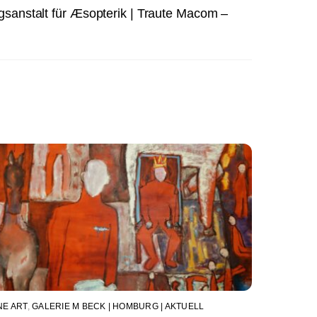
sanstalt für Æsopterik | Traute Macom –
NE ART
,
GALERIE M BECK | HOMBURG | AKTUELL