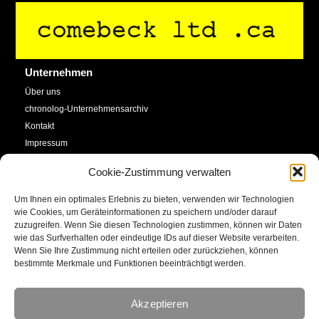
Back
To
Top
Unternehmen
Über uns
chronolog-Unternehmensarchiv
Kontakt
Impressum
Datenschutzerklärung
Cookie-Zustimmung verwalten
Cookie-Richtlinie (EU)
Um Ihnen ein optimales Erlebnis zu bieten, verwenden wir Technologien
Service
Social Media
wie Cookies, um Geräteinformationen zu speichern und/oder darauf
zuzugreifen. Wenn Sie diesen Technologien zustimmen, können wir Daten
SHOP
wie das Surfverhalten oder eindeutige IDs auf dieser Website verarbeiten.
Facebook
Newsletter
Wenn Sie Ihre Zustimmung nicht erteilen oder zurückziehen, können
bestimmte Merkmale und Funktionen beeinträchtigt werden.
Kalender
YouTube
Kunstkonto
Akzeptieren
Instagram
E-Mail