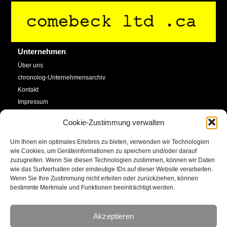
Back
To
Top
Unternehmen
Über uns
chronolog-Unternehmensarchiv
Kontakt
Impressum
Datenschutzerklärung
Cookie-Zustimmung verwalten
Cookie-Richtlinie (EU)
Um Ihnen ein optimales Erlebnis zu bieten, verwenden wir Technologien
Service
Social Media
wie Cookies, um Geräteinformationen zu speichern und/oder darauf
zuzugreifen. Wenn Sie diesen Technologien zustimmen, können wir Daten
SHOP
wie das Surfverhalten oder eindeutige IDs auf dieser Website verarbeiten.
Facebook
Newsletter
Wenn Sie Ihre Zustimmung nicht erteilen oder zurückziehen, können
bestimmte Merkmale und Funktionen beeinträchtigt werden.
Kalender
YouTube
Kunstkonto
Akzeptieren
Instagram
E-Mail