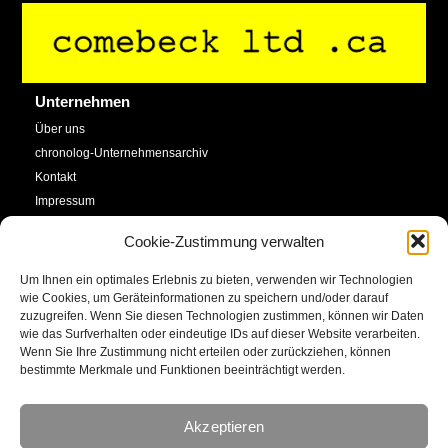
Back
To
Top
Unternehmen
Über uns
chronolog-Unternehmensarchiv
Kontakt
Impressum
Datenschutzerklärung
Cookie-Zustimmung verwalten
Cookie-Richtlinie (EU)
Um Ihnen ein optimales Erlebnis zu bieten, verwenden wir Technologien
Service
Social Media
wie Cookies, um Geräteinformationen zu speichern und/oder darauf
zuzugreifen. Wenn Sie diesen Technologien zustimmen, können wir Daten
SHOP
wie das Surfverhalten oder eindeutige IDs auf dieser Website verarbeiten.
Facebook
Newsletter
Wenn Sie Ihre Zustimmung nicht erteilen oder zurückziehen, können
bestimmte Merkmale und Funktionen beeinträchtigt werden.
Kalender
YouTube
Kunstkonto
Akzeptieren
Instagram
E-Mail