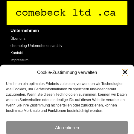
Back
To
Top
Unternehmen
Über uns
chronolog-Unternehmensarchiv
Kontakt
Impressum
Datenschutzerklärung
Cookie-Zustimmung verwalten
Cookie-Richtlinie (EU)
Um Ihnen ein optimales Erlebnis zu bieten, verwenden wir Technologien
Service
Social Media
wie Cookies, um Geräteinformationen zu speichern und/oder darauf
zuzugreifen. Wenn Sie diesen Technologien zustimmen, können wir Daten
SHOP
wie das Surfverhalten oder eindeutige IDs auf dieser Website verarbeiten.
Facebook
Newsletter
Wenn Sie Ihre Zustimmung nicht erteilen oder zurückziehen, können
bestimmte Merkmale und Funktionen beeinträchtigt werden.
Kalender
YouTube
Kunstkonto
Akzeptieren
Instagram
E-Mail