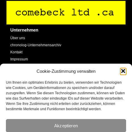
Back
To
Top
Unternehmen
Über uns
chronolog-Unternehmensarchiv
Kontakt
Impressum
Datenschutzerklärung
Cookie-Zustimmung verwalten
Cookie-Richtlinie (EU)
Um Ihnen ein optimales Erlebnis zu bieten, verwenden wir Technologien
Service
Social Media
wie Cookies, um Geräteinformationen zu speichern und/oder darauf
zuzugreifen. Wenn Sie diesen Technologien zustimmen, können wir Daten
SHOP
wie das Surfverhalten oder eindeutige IDs auf dieser Website verarbeiten.
Facebook
Newsletter
Wenn Sie Ihre Zustimmung nicht erteilen oder zurückziehen, können
bestimmte Merkmale und Funktionen beeinträchtigt werden.
Kalender
YouTube
Kunstkonto
Akzeptieren
Instagram
E-Mail