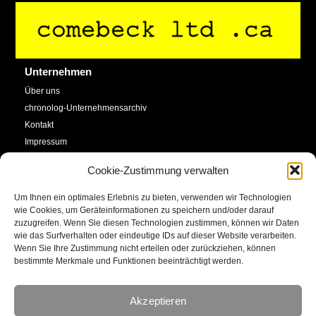
Back
To
Top
Unternehmen
Über uns
chronolog-Unternehmensarchiv
Kontakt
Impressum
Datenschutzerklärung
Cookie-Zustimmung verwalten
Cookie-Richtlinie (EU)
Um Ihnen ein optimales Erlebnis zu bieten, verwenden wir Technologien
Service
Social Media
wie Cookies, um Geräteinformationen zu speichern und/oder darauf
zuzugreifen. Wenn Sie diesen Technologien zustimmen, können wir Daten
SHOP
wie das Surfverhalten oder eindeutige IDs auf dieser Website verarbeiten.
Facebook
Newsletter
Wenn Sie Ihre Zustimmung nicht erteilen oder zurückziehen, können
bestimmte Merkmale und Funktionen beeinträchtigt werden.
Kalender
YouTube
Kunstkonto
Akzeptieren
Instagram
E-Mail